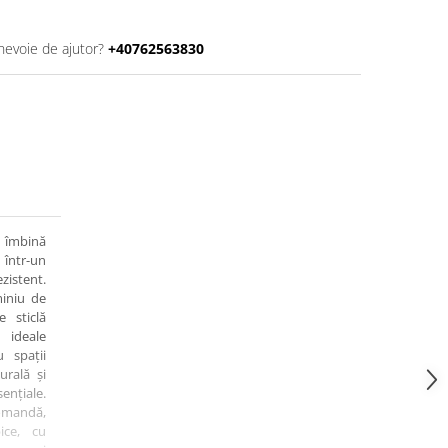
 nevoie de ajutor?
+40762563830
ă îmbină
 într-un
zistent.
miniu de
e sticlă
 ideale
u spații
rală și
țiale.
comandă,
ice, cu