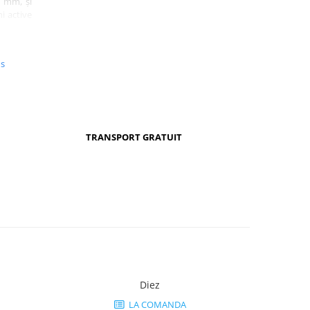
1 mm, și
i active
ică, cât
us
dern și
curizată
nclusiv
TRANSPORT GRATUIT
 birouri
Diez
LA COMANDA