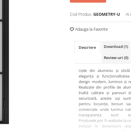
Cod Produs:
GEOMETRY-U
Ai
Adauga la Favorite
Download (1)
Descriere
Review-uri
(0)
Ușile din aluminiu și sticl
eleganța și funcționalitatea
design modern, luminos și re
Realizate din profile de alu
înaltă calitate și panouri d
securizată, aceste uși sunt
pentru locuințe, birouri sa
comerciale unde lumina natu
transparența sunt esen
Produsele pot fi realizate la 
inclusiv în dimensiuni atip