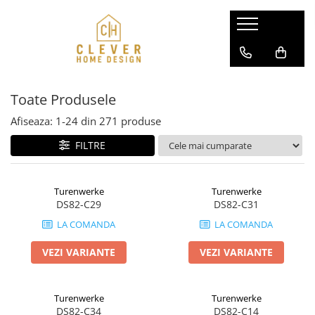
Usi pentru case
Separeuri din aluminiu
Modele usi aluminiu SL75 / P90
Pereti glisanti din aluminiu si sticla
Toate Produsele
Modele usi aluminiu-otel DS82
Usi interior din aluminiu si sticla
Modele usi aluminiu-otel AC68
Afiseaza:
1-
24
din
271
produse
Modele usi aluminiu-otel ATU68
FILTRE
Turenwerke
Turenwerke
DS82-C29
DS82-C31
LA COMANDA
LA COMANDA
VEZI VARIANTE
VEZI VARIANTE
Turenwerke
Turenwerke
DS82-C34
DS82-C14