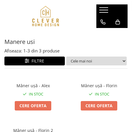
Usi pentru case
Separeuri din aluminiu
Modele usi aluminiu SL75 / P90
Pereti glisanti din aluminiu si sticla
Manere usi
Modele usi aluminiu-otel DS82
Usi interior din aluminiu si sticla
Modele usi aluminiu-otel AC68
Afiseaza:
1-
3
din
3
produse
Modele usi aluminiu-otel ATU68
FILTRE
Mâner ușă - Alex
Mâner ușă - Florin
IN STOC
IN STOC
CERE OFERTA
CERE OFERTA
Mâner ușă - Florin 2