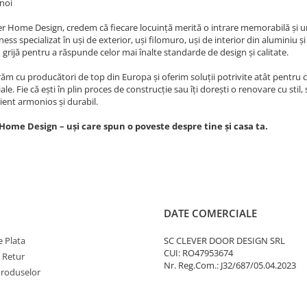
noi
er Home Design, credem că fiecare locuință merită o intrare memorabilă și u
ess specializat în uși de exterior, uși filomuro, uși de interior din aluminiu 
 grijă pentru a răspunde celor mai înalte standarde de design și calitate.
ăm cu producători de top din Europa și oferim soluții potrivite atât pentru 
le. Fie că ești în plin proces de construcție sau îți dorești o renovare cu stil,
ent armonios și durabil.
Home Design – uși care spun o poveste despre tine și casa ta.
DATE COMERCIALE
 Plata
SC CLEVER DOOR DESIGN SRL
CUI: RO47953674
e Retur
Nr. Reg.Com.: J32/687/05.04.2023
Produselor