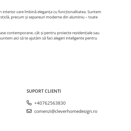
n interior care îmbină eleganța cu funcționalitatea. Suntem
și sticlă, precum și separeuri moderne din aluminiu – toate
case contemporane, cât și pentru proiecte rezidențiale sau
 suntem aici să te ajutăm să faci alegeri inteligente pentru
SUPORT CLIENTI
+40762563830
comenzi@cleverhomedesign.ro