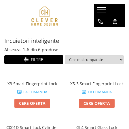
Usi pentru case
Separeuri din aluminiu
Modele usi aluminiu SL75 / P90
Pereti glisanti din aluminiu si sticla
Incuietori inteligente
Modele usi aluminiu-otel DS82
Usi interior din aluminiu si sticla
Modele usi aluminiu-otel AC68
Afiseaza:
1-
6
din
6
produse
Modele usi aluminiu-otel ATU68
FILTRE
X3 Smart Fingerprint Lock
X5-3 Smart Fingerprint Lock
LA COMANDA
LA COMANDA
CERE OFERTA
CERE OFERTA
C001D Smart Lock Cylinder
GL4 Smart Glass Lock