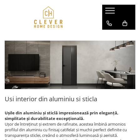
Usi pentru case
Separeuri din aluminiu
Modele usi aluminiu SL75 / P90
Pereti glisanti din aluminiu si sticla
Modele usi aluminiu-otel DS82
Usi interior din aluminiu si sticla
Modele usi aluminiu-otel AC68
Modele usi aluminiu-otel ATU68
Usi interior din aluminiu si sticla
Ușile din aluminiu și sticlă impresionează prin eleganță,
simplitate și durabilitate excepțională.
Ușor de întreținut și extrem de rafinate, acestea îmbină armonios
profilul din aluminiu cu finisaj catifelat și muchii perfect definite cu
transparența sticlei, creând o atmosferă luminoasă și aerisită.