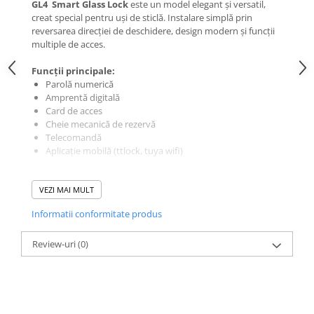
GL4 Smart Glass Lock
este un model elegant și versatil,
creat special pentru uși de sticlă. Instalare simplă prin
reversarea direcției de deschidere, design modern și funcții
multiple de acces.
Funcții principale:
Parolă numerică
Amprentă digitală
Card de acces
Cheie mecanică de rezervă
Telecomandă
Aplicație mobilă (ttlock, tuya wifi)
Caracteristici tehnice:
VEZI MAI MULT
Material: ABS + Aluminiu
Culori disponibile: Negru / Auriu
Informatii conformitate produs
Alimentare: 4 baterii AAA + port USB pentru alimentare
de urgență
Review-uri
Dimensiune: 185 × 70 × 35 mm
(0)
(unitate principală)
Grosime ușă compatibilă: 8-15 mm
Temperatura de funcționare: -20°C ~ +70°C