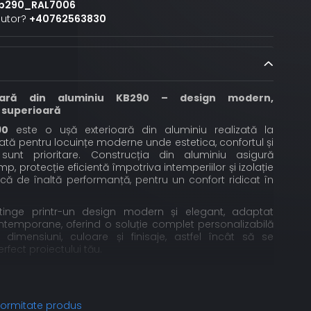
b290_RAL7006
jutor?
+40762563830
oară din aluminiu KB290 – design modern,
 superioară
90
este o ușă exterioară din aluminiu realizată la
tă pentru locuințe moderne unde estetica, confortul și
 sunt prioritare. Construcția din aluminiu asigură
imp, protecție eficientă împotriva intemperiilor și izolație
ică de înaltă performanță, pentru un confort ridicat în
tinge printr-un design modern și elegant, adaptat
ontemporane, oferind o soluție complet personalizabilă
 dimensiuni, culoare și finisaje, astfel încât să se
rfect proiectului tău.
ă personalizată pentru ușa KB290
3 830
nformitate produs