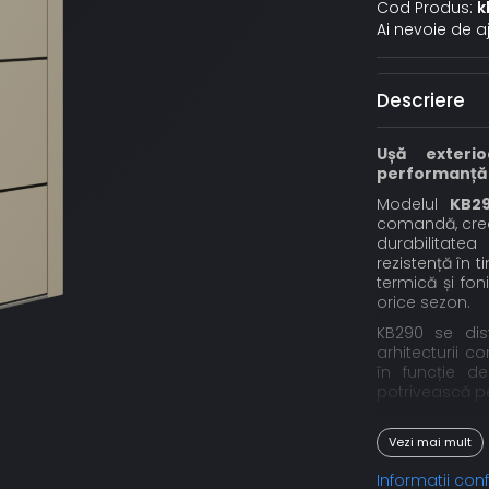
Cod Produs:
k
Ai nevoie de a
Descriere
Ușă exteri
performanță
Modelul
KB2
comandă, crea
durabilitatea
rezistență în t
termică și fon
orice sezon.
KB290 se dis
arhitecturii c
în funcție de
potrivească pe
👉
Cere ofert
Vezi mai mult
📞
+40 726 56
Informatii co