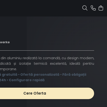
nwerke
ă din aluminiu realizată la comandă, cu design modern,
ridicată și izolație termică excelentă, ideală pentru
emporane.
ă gratuită • Ofertă personalizată • Fără obligații
24h • Configurare rapidă
Cere Oferta