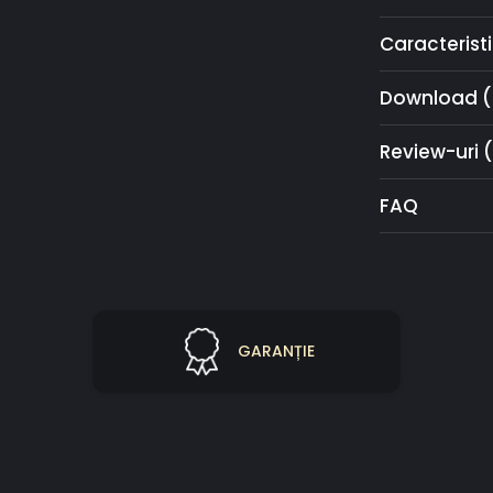
Specificații te
Caracteristi
Material: Al
Destinație: E
Izolație: Te
Download (
Grosime: 7
Culori: RAL, 
Review-uri
Opțiuni: mâ
ascunse, lu
FAQ
Realizare:
Transport: 
GARANȚIE