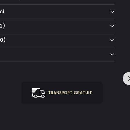
hnice:
ci
uminiu
xterior
rmică de la Ud 0,80 W/m²K & fonică
2)
5 mm / 90 mm
la alegere
(0)
nere personalizate, încuietori inteligente, balamale
minatoare laterale și superioare
 La comandă
GRATUIT
TRANSPORT GRATUIT