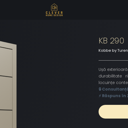
KB 290
Kobbe by Ture
Ușă exterioar
durabilitate 
locuințe cont
🔒 Consultanț
⚡ Răspuns în 