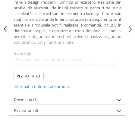
într-un design modern, luminos și rezistent. Realizate din
profile de aluminiu de înaltă calitate și panouri de sticlă
securizată, aceste uși sunt ideale pentru locuințe, birouri sau
spații comerciale unde lumina naturală și transparența sunt
esențiale. Produsele pot fi realizate la comandă, inclusiv în
dimensiuni atipice, cu precizie de execuție până la 1 mm, și
permit configurarea în secțiuni active și pasive, asigurând
atât estetică, cât și funcționalitate.
Avantaje:
• Design minimalist, modern și elegant
• Aluminiu robust și sticlă securizată de calitate superioară
• Personalizare completă, inclusiv dimensiuni atipice
• Adaptabile pentru locuințe, birouri sau spații comerciale
VEZI MAI MULT
• Montaj curat și rapid
Informatii conformitate produs
Download (1)
Review-uri
(0)