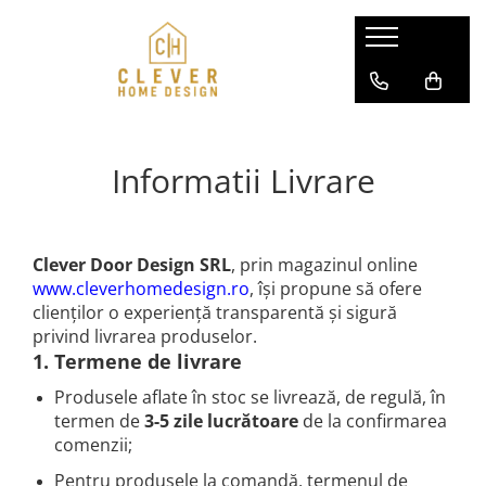
Usi pentru case
Separeuri din aluminiu
Modele usi aluminiu SL75 / P90
Pereti glisanti din aluminiu si sticla
Modele usi aluminiu-otel DS82
Usi interior din aluminiu si sticla
Informatii Livrare
Modele usi aluminiu-otel AC68
Modele usi aluminiu-otel ATU68
Clever Door Design SRL
, prin magazinul online
www.cleverhomedesign.ro
, își propune să ofere
clienților o experiență transparentă și sigură
privind livrarea produselor.
1. Termene de livrare
Produsele aflate în stoc se livrează, de regulă, în
termen de
3-5 zile lucrătoare
de la confirmarea
comenzii;
Pentru produsele la comandă, termenul de