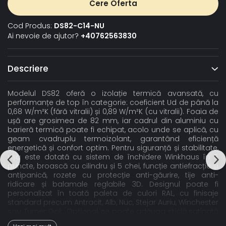
Cere Oferta
Cod Produs:
DS82-C14-NU
Ai nevoie de ajutor?
+40762563830
Descriere
Modelul DS82 oferă o izolație termică avansată, cu
performanțe de top în categorie: coeficient Ud de până la
0,68 W/m²K (fără vitralii) și 0,89 W/m²K (cu vitralii). Foaia de
ușă are grosimea de 82 mm, iar cadrul din aluminiu cu
barieră termică poate fi echipat, acolo unde se aplică, cu
geam cvadruplu termoizolant, garantând eficiență
energetică și confort optim. Pentru siguranță și stabilitate,
ușa este dotată cu sistem de închidere Winkhaus în 5
puncte, broască cu cilindru și 5 chei, funcție antiefracție și
antipanică, rozete cu protecție anti-găurire, tije anti-
ridicare și balamale reglabile 3D. Designul poate fi
personalizat în toată paleta de culori RAL, cu finisaje
standard precum Antracit, Alb, Nuc, Stejar Auriu, Winchester
sau Turner Oak. Opțional, se poate adăuga sticlă satinată
sau gri grafit, oferind un plus de rafinament. Pragul din