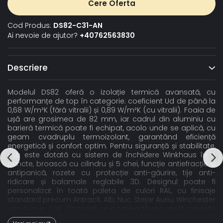
Cere Oferta
Cod Produs:
DS82-C31-AN
Ai nevoie de ajutor?
+40762563830
Descriere
Modelul DS82 oferă o izolație termică avansată, cu
performanțe de top în categorie: coeficient Ud de până la
0,68 W/m²K (fără vitralii) și 0,89 W/m²K (cu vitralii). Foaia de
ușă are grosimea de 82 mm, iar cadrul din aluminiu cu
barieră termică poate fi echipat, acolo unde se aplică, cu
geam cvadruplu termoizolant, garantând eficiență
energetică și confort optim. Pentru siguranță și stabilitate,
ușa este dotată cu sistem de închidere Winkhaus în 5
puncte, broască cu cilindru și 5 chei, funcție antiefracție și
antipanică, rozete cu protecție anti-găurire, tije anti-
ridicare și balamale reglabile 3D. Designul poate fi
personalizat în toată paleta de culori RAL, cu finisaje
standard precum Antracit, Alb, Nuc, Stejar Auriu, Winchester
sau Turner Oak. Opțional, se poate adăuga sticlă satinată
sau gri grafit, oferind un plus de rafinament. Pragul din