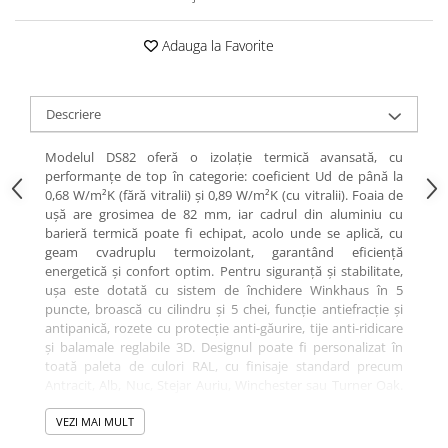
Adauga la Favorite
Descriere
Modelul DS82 oferă o izolație termică avansată, cu
performanțe de top în categorie: coeficient Ud de până la
0,68 W/m²K (fără vitralii) și 0,89 W/m²K (cu vitralii). Foaia de
ușă are grosimea de 82 mm, iar cadrul din aluminiu cu
barieră termică poate fi echipat, acolo unde se aplică, cu
geam cvadruplu termoizolant, garantând eficiență
energetică și confort optim. Pentru siguranță și stabilitate,
ușa este dotată cu sistem de închidere Winkhaus în 5
puncte, broască cu cilindru și 5 chei, funcție antiefracție și
antipanică, rozete cu protecție anti-găurire, tije anti-ridicare
și balamale reglabile 3D. Designul poate fi personalizat în
toată paleta de culori RAL, cu finisaje standard precum
Antracit, Alb, Nuc, Stejar Auriu, Winchester sau Turner Oak.
Opțional, se poate adăuga sticlă satinată sau gri grafit,
oferind un plus de rafinament. Pragul din aluminiu cu
VEZI MAI MULT
barieră termică contribuie la confortul zilnic, iar opțional se