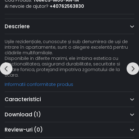
Cod Produs:
T68RC3-M00-AN-IN
Ai nevoie de ajutor?
+40762563830
Descriere
Ușile rezidențiale, cunoscute și sub denumirea de uși de
intrare în apartamente, sunt o alegere excelentă pentru
clădirile multifamiliale.
Disponibile in diferite marimi, ele imbina estetica cu
functionalitatea, asigurand durabilitate, securitate si
izolare fonica, protejand impotriva zgomotului de la
scara.
Informatii conformitate produs
Caracteristici
Download (1)
Review-uri
(0)