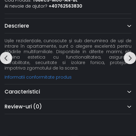
Cod Produs:
T68RC3-M00-AN-BL
Ai nevoie de ajutor?
+40762563830
Descriere
Ușile rezidențiale, cunoscute și sub denumirea de uși de
intrare în apartamente, sunt o alegere excelentă pentru
clădirile multifamiliale. Disponibile in diferite marimi, ele
imbina estetica cu functionalitatea, asigurand
durabilitate, securitate si izolare fonica, protejand
impotriva zgomotului de la scara.
Informatii conformitate produs
Caracteristici
Review-uri
(0)