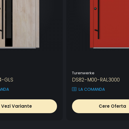
Turenwerke
4-GLS
DS82-M00-RAL3000
ANDA
LA COMANDA
Vezi Variante
Cere Oferta