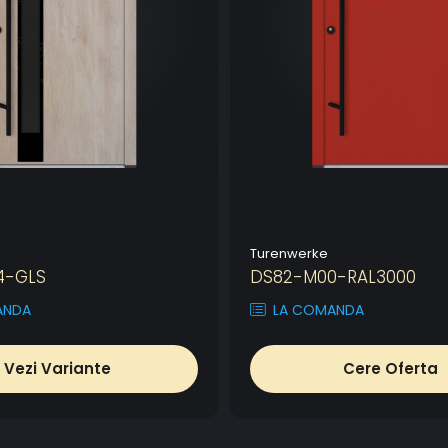
Turenwerke
4-GLS
DS82-M00-RAL3000
ANDA
LA COMANDA
Vezi Variante
Cere Oferta