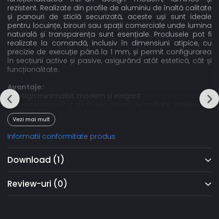
rezistent. Realizate din profile de aluminiu de înaltă calitate
și panouri de sticlă securizată, aceste uși sunt ideale
pentru locuințe, birouri sau spații comerciale unde lumina
naturală și transparența sunt esențiale. Produsele pot fi
realizate la comandă, inclusiv în dimensiuni atipice, cu
precizie de execuție până la 1 mm, și permit configurarea
în secțiuni active și pasive, asigurând atât estetică, cât și
funcționalitate.
Avantaje:
• Design minimalist, modern și elegant
• Aluminiu robust și sticlă securizată de calitate superioară
• Personalizare completă, inclusiv dimensiuni atipice
Vezi mai mult
• Adaptabile pentru locuințe, birouri sau spații comerciale
• Montaj curat și rapid
Informatii conformitate produs
Download (1)
Review-uri
(0)