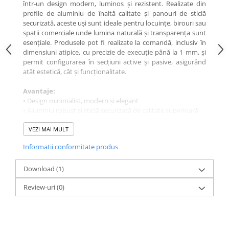
într-un design modern, luminos și rezistent. Realizate din
profile de aluminiu de înaltă calitate și panouri de sticlă
securizată, aceste uși sunt ideale pentru locuințe, birouri sau
spații comerciale unde lumina naturală și transparența sunt
esențiale. Produsele pot fi realizate la comandă, inclusiv în
dimensiuni atipice, cu precizie de execuție până la 1 mm, și
permit configurarea în secțiuni active și pasive, asigurând
atât estetică, cât și funcționalitate.
Avantaje:
• Design minimalist, modern și elegant
• Aluminiu robust și sticlă securizată de calitate superioară
• Personalizare completă, inclusiv dimensiuni atipice
• Adaptabile pentru locuințe, birouri sau spații comerciale
VEZI MAI MULT
• Montaj curat și rapid
Informatii conformitate produs
Download (1)
Review-uri
(0)