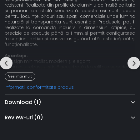
rezistent. Realizate din profile de aluminiu de înaltă calitate
și panouri de sticlă securizată, aceste uși sunt ideale
pentru locuințe, birouri sau spații comerciale unde lumina
naturală și transparența sunt esențiale. Produsele pot fi
realizate la comandă, inclusiv în dimensiuni atipice, cu
precizie de execuție până la 1 mm, și permit configurarea
în secțiuni active și pasive, asigurând atât estetică, cât și
funcționalitate.
Avantaje:
• Design minimalist, modern și elegant
• Aluminiu robust și sticlă securizată de calitate superioară
• Personalizare completă, inclusiv dimensiuni atipice
Vezi mai mult
• Adaptabile pentru locuințe, birouri sau spații comerciale
• Montaj curat și rapid
Informatii conformitate produs
Download (1)
Review-uri
(0)