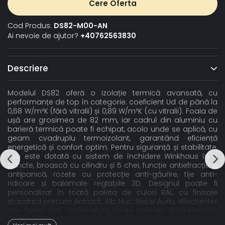
Cere Oferta
Cod Produs:
DS82-M00-AN
Ai nevoie de ajutor?
+40762563830
Descriere
Modelul DS82 oferă o izolație termică avansată, cu
performanțe de top în categorie: coeficient Ud de până la
0,68 W/m²K (fără vitralii) și 0,89 W/m²K (cu vitralii). Foaia de
ușă are grosimea de 82 mm, iar cadrul din aluminiu cu
barieră termică poate fi echipat, acolo unde se aplică, cu
geam cvadruplu termoizolant, garantând eficiență
energetică și confort optim. Pentru siguranță și stabilitate,
ușa este dotată cu sistem de închidere Winkhaus în 5
puncte, broască cu cilindru și 5 chei, funcție antiefracție și
antipanică, rozete cu protecție anti-găurire, tije anti-
ridicare și balamale reglabile 3D. Designul poate fi
personalizat în toată paleta de culori RAL, cu finisaje
standard precum Antracit, Alb, Nuc, Stejar Auriu, Winchester
sau Turner Oak. Opțional, se poate adăuga sticlă satinată
sau gri grafit, oferind un plus de rafinament. Pragul din