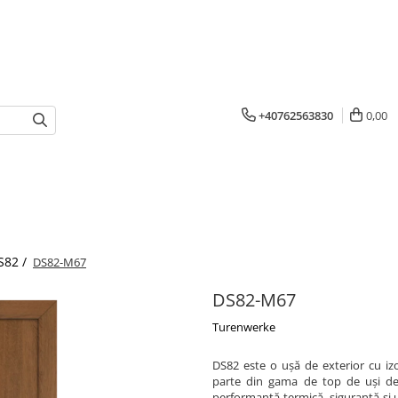
+40762563830
0,00
S82 /
DS82-M67
DS82-M67
Turenwerke
DS82 este o ușă de exterior cu iz
parte din gama de top de uși de e
performanță termică, siguranță și 