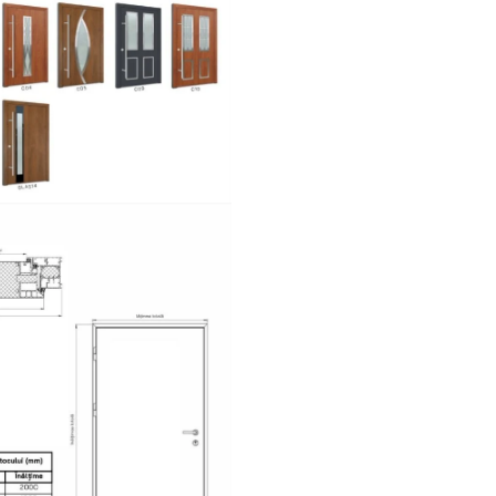
contribuie la confortul zil
opțional se poate int
încuietoare electrică cu 
zi/noapte. Ușa este compati
mânere premium, pentru inte
exterior. Produsă în UE pe 
automatizată de fabricație,
ușă beneficiază de termene s
livrare și garanția calității o
Turenwerke.