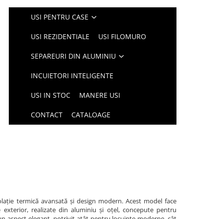
USI PENTRU CASE
USI REZIDENTIALE
USI FILOMURO
SEPAREURI DIN ALUMINIU
INCUIETORI INTELIGENTE
USI IN STOC
MANERE USI
CONTACT
CATALOAGE
olație termică avansată și design modern. Acest model face
xterior, realizate din aluminiu și oțel, concepute pentru
un aspect elegant, potrivit atât pentru locuințe moderne, cât