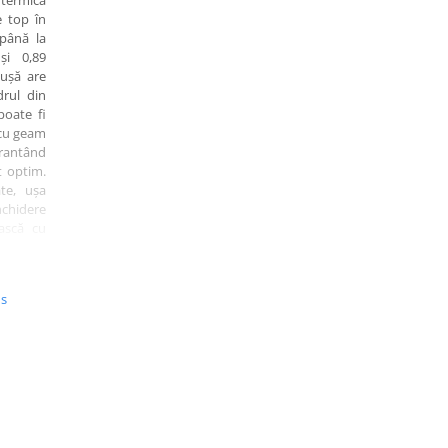
 termică
 top în
 până la
și 0,89
 ușă are
rul din
poate fi
 cu geam
rantând
t optim.
ate, ușa
chidere
ască cu
racție și
ie anti-
balamale
us
oate fi
e culori
 precum
 Auriu,
pțional,
 sau gri
inament.
 termică