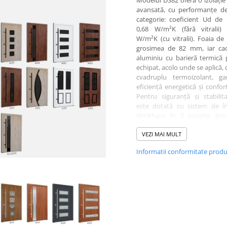
Modelul DS82 oferă o izolație
avansată, cu performanțe de
categorie: coeficient Ud de
0,68 W/m²K (fără vitralii) 
W/m²K (cu vitralii). Foaia de
grosimea de 82 mm, iar cad
aluminiu cu barieră termică 
echipat, acolo unde se aplică,
cvadruplu termoizolant, ga
eficiență energetică și confor
Pentru siguranță și stabilit
este dotată cu sistem de în
Winkhaus în 5 puncte, bro
cilindru și 5 chei, funcție antief
antipanică, rozete cu protecț
VEZI MAI MULT
găurire, tije anti-ridicare și 
Informatii conformitate prod
reglabile 3D. Designul p
personalizat în toată paleta d
RAL, cu finisaje standard
Antracit, Alb, Nuc, Stejar
Winchester sau Turner Oak. O
se poate adăuga sticlă satinată
grafit, oferind un plus de raf
Pragul din aluminiu cu barieră