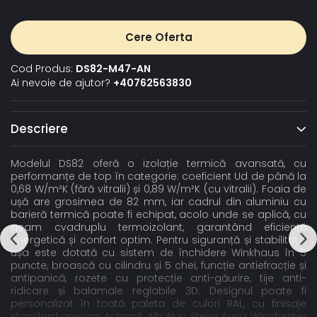
Cere Oferta
Cod Produs:
DS82-M47-AN
Ai nevoie de ajutor?
+40762563830
Descriere
Modelul DS82 oferă o izolație termică avansată, cu
performanțe de top în categorie: coeficient Ud de până la
0,68 W/m²K (fără vitralii) și 0,89 W/m²K (cu vitralii). Foaia de
ușă are grosimea de 82 mm, iar cadrul din aluminiu cu
barieră termică poate fi echipat, acolo unde se aplică, cu
geam cvadruplu termoizolant, garantând eficiență
energetică și confort optim. Pentru siguranță și stabilitate,
ușa este dotată cu sistem de închidere Winkhaus în 5
puncte, broască cu cilindru și 5 chei, funcție antiefracție și
antipanică, rozete cu protecție anti-găurire, tije anti-
ridicare și balamale reglabile 3D. Designul poate fi
personalizat în toată paleta de culori RAL, cu finisaje
standard precum Antracit, Alb, Nuc, Stejar Auriu, Winchester