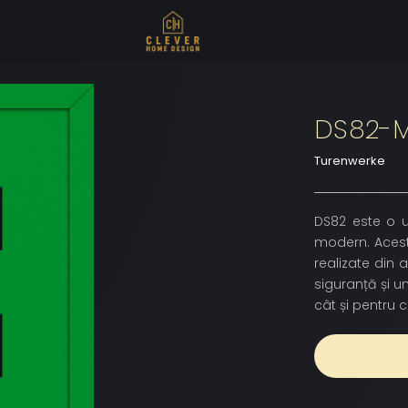
DS82-M
Turenwerke
DS82 este o u
modern. Acest
realizate din 
siguranță și u
cât și pentru 