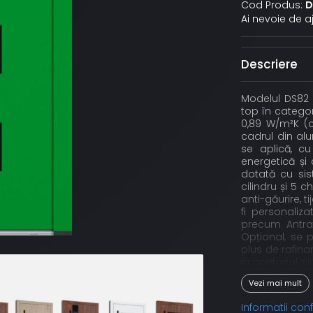
Cod Produs:
D
Ai nevoie de a
Descriere
Modelul DS82 
top în categor
0,89 W/m²K (c
cadrul din al
se aplică, c
energetică și 
dotată cu si
cilindru și 5 c
anti-găurire, t
fi personaliz
precum Antrac
Opțional, se p
plus de rafina
la confortul zi
cu funcție z
Vezi mai mult
pentru interio
fabricație, a
Informatii co
garanția calită