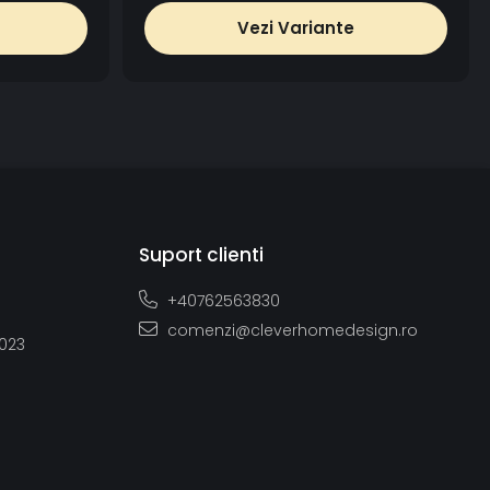
Vezi Variante
Suport clienti
+40762563830
comenzi@cleverhomedesign.ro
2023