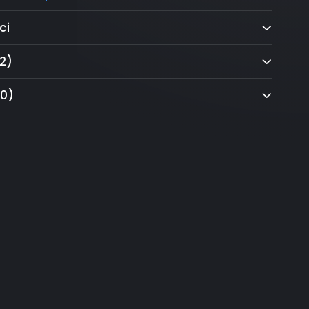
ci
2)
(0)