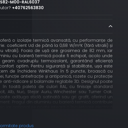
S82-M00-RAL6037
jutor?
+40762563830
oferă o izolație termică avansată, cu performanțe de
ie: coeficient Ud de până la 0,68 W/m²K (fără vitralii) și
u vitralii). Foaia de ușă are grosimea de 82 mm, iar
uminiu cu barieră termică poate fi echipat, acolo unde
u geam cvadruplu termoizolant, garantând eficiență
confort optim. Pentru siguranță și stabilitate, ușa este
stem de închidere Winkhaus în 5 puncte, broască cu
hei, funcție antiefracție și antipanică, rozete cu protecție
ije anti-ridicare și balamale reglabile 3D. Designul poate
at în toată paleta de culori RAL, cu finisaje standard
it, Alb, Nuc, Stejar Auriu, Winchester sau Turner Oak.
oate adăuga sticlă satinată sau gri grafit, oferind un
ment. Pragul din aluminiu cu barieră termică contribuie
lnic, iar opțional se poate integra o încuietoare electrică
i/noapte. Ușa este compatibilă cu mânere premium,
r și exterior. Produsă în UE pe o linie automatizată de
ceastă ușă beneficiază de termene scurte de livrare și
nformitate produs
ții oferite de Turenwerke.