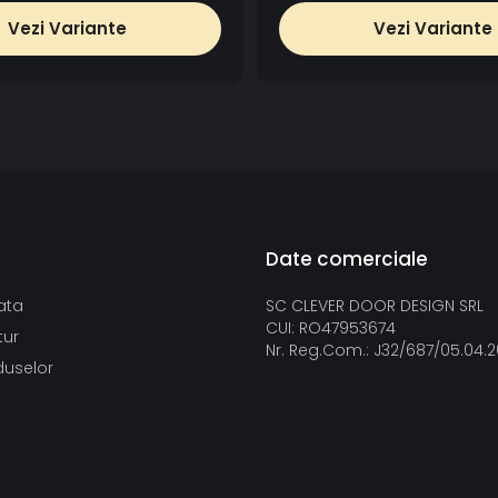
Vezi Variante
Vezi Variante
Date comerciale
ata
SC CLEVER DOOR DESIGN SRL
CUI: RO47953674
tur
Nr. Reg.Com.: J32/687/05.04.
duselor