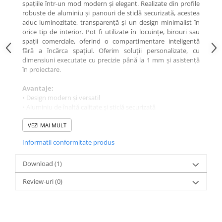
spațiile într-un mod modern și elegant. Realizate din profile
robuste de aluminiu și panouri de sticlă securizată, acestea
aduc luminozitate, transparență și un design minimalist în
orice tip de interior. Pot fi utilizate în locuințe, birouri sau
spații comerciale, oferind o compartimentare inteligentă
fără a încărca spațiul. Oferim soluții personalizate, cu
dimensiuni executate cu precizie până la 1 mm și asistență
în proiectare.
Avantaje:
• Design modern și versatil
• Aluminiu de înaltă calitate și sticlă securizată
• Compartimentare fără pierderea luminii naturale
• Soluții personalizate și montaj rapid
VEZI MAI MULT
Informatii conformitate produs
Download (1)
Review-uri
(0)