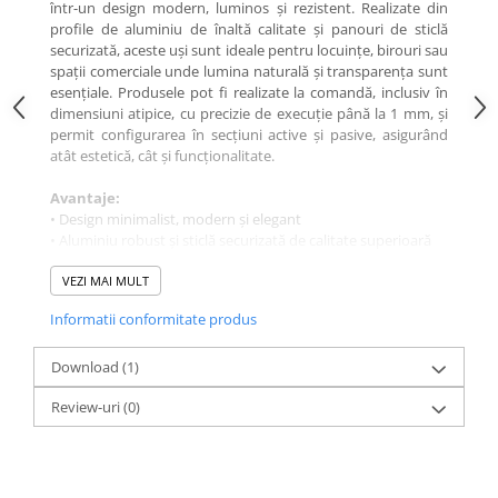
într-un design modern, luminos și rezistent. Realizate din
profile de aluminiu de înaltă calitate și panouri de sticlă
securizată, aceste uși sunt ideale pentru locuințe, birouri sau
spații comerciale unde lumina naturală și transparența sunt
esențiale. Produsele pot fi realizate la comandă, inclusiv în
dimensiuni atipice, cu precizie de execuție până la 1 mm, și
permit configurarea în secțiuni active și pasive, asigurând
atât estetică, cât și funcționalitate.
Avantaje:
• Design minimalist, modern și elegant
• Aluminiu robust și sticlă securizată de calitate superioară
• Personalizare completă, inclusiv dimensiuni atipice
• Adaptabile pentru locuințe, birouri sau spații comerciale
VEZI MAI MULT
• Montaj curat și rapid
Informatii conformitate produs
Download (1)
Review-uri
(0)