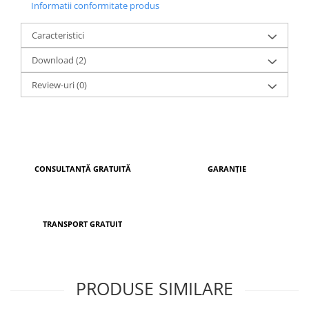
Informatii conformitate produs
UE, pe o linie automatizată de fabricație, acest model
beneficiază de livrare rapidă și garanția calității.
Caracteristici
Download (2)
Review-uri
(0)
CONSULTANȚĂ GRATUITĂ
GARANȚIE
TRANSPORT GRATUIT
PRODUSE SIMILARE