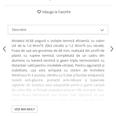
Adauga la Favorite
Descriere
Modelul AC68 asigură o izolație termică eficientă, cu valori
Ud de la 1,0 W/m²K (fără vitralii) și 1,2 W/m²K (cu vitralii).
Foaia de ușă are grosimea de 68 mm, realizată din profil de
plastic cu rupere termică, completată de un cadru din
aluminiu cu barieră termică și geam triplu termoizolant cu
distanțier cald (pentru modelele vitrate). Pentru siguranță și
stabilitate, ușa este echipată cu sistem de închidere
Winkhaus în 3 puncte, cilindru cu 5 chei și funcție antipanică,
rozetă anti-găurire, protecții anti-ridicare și balamale
reglabile 3D. Estetica este adaptabilă printr-o gamă variată
de culori RAL și finisaje populare precum Alb, Antracit, Nuc,
Stejar Auriu, Winchester sau Turner Oak. Opțional, se pot
integra elemente vitrate cu sticlă satinată sau gri grafit,
pentru un plus de lumină și rafinament. Confortul zilnic este
susținut de pragul din aluminiu cu barieră termică și
VEZI MAI MULT
opțiunea pentru încuietoare electrică zi/noapte. Produs în