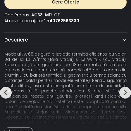
Cere Oferta
Cod Produs:
AC68-M11-GE
Ai nevoie de ajutor?
+40762563830
Descriere
Modelul AC68 asigură o izolație termică eficientă, cu valori
Ud de la 1,0 W/m²K (fără vitralii) și 1,2 W/m²K (cu vitralii).
Foaia de ușă are grosimea de 68 mm, realizată din profil
de plastic cu rupere termică, completată de un cadru din
aluminiu cu barieră termică și geam triplu termoizolant cu
distanțier cald (pentru modelele vitrate). Pentru siguranță
și stabilitate, ușa este echipată cu sistem de închidere
Winkhaus în 3 puncte, cilindru cu 5 chei și funcție
antipanică, rozetă anti-găurire, protecții anti-ridicare și
balamale reglabile 3D. Estetica este adaptabilă printr-o
gamă variată de culori RAL și finisaje populare precum Alb,
Antracit, Nuc, Stejar Auriu, Winchester sau Turner Oak.
Opțional, se pot integra elemente vitrate cu sticlă satinată
sau gri grafit, pentru un plus de lumină și rafinament.
Confortul zilnic este susținut de pragul din aluminiu cu