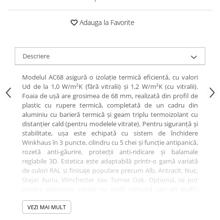
Adauga la Favorite
Descriere
Modelul AC68 asigură o izolație termică eficientă, cu valori
Ud de la 1,0 W/m²K (fără vitralii) și 1,2 W/m²K (cu vitralii).
Foaia de ușă are grosimea de 68 mm, realizată din profil de
plastic cu rupere termică, completată de un cadru din
aluminiu cu barieră termică și geam triplu termoizolant cu
distanțier cald (pentru modelele vitrate). Pentru siguranță și
stabilitate, ușa este echipată cu sistem de închidere
Winkhaus în 3 puncte, cilindru cu 5 chei și funcție antipanică,
rozetă anti-găurire, protecții anti-ridicare și balamale
reglabile 3D. Estetica este adaptabilă printr-o gamă variată
de culori RAL și finisaje populare precum Alb, Antracit, Nuc,
Stejar Auriu, Winchester sau Turner Oak. Opțional, se pot
integra elemente vitrate cu sticlă satinată sau gri grafit,
pentru un plus de lumină și rafinament. Confortul zilnic este
susținut de pragul din aluminiu cu barieră termică și
VEZI MAI MULT
opțiunea pentru încuietoare electrică zi/noapte. Produs în