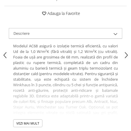
Adauga la Favorite
Descriere
Modelul AC68 asigură o izolație termică eficientă, cu valori
Ud de la 1,0 W/m²K (fără vitralii) și 1,2 W/m²K (cu vitralii).
Foaia de ușă are grosimea de 68 mm, realizată din profil de
plastic cu rupere termică, completată de un cadru din
aluminiu cu barieră termică și geam triplu termoizolant cu
distanțier cald (pentru modelele vitrate). Pentru siguranță și
stabilitate, ușa este echipată cu sistem de închidere
Winkhaus în 3 puncte, cilindru cu 5 chei și funcție antipanică,
rozetă anti-găurire, protecții anti-ridicare și balamale
reglabile 3D. Estetica este adaptabilă printr-o gamă variată
de culori RAL și finisaje populare precum Alb, Antracit, Nuc,
Stejar Auriu, Winchester sau Turner Oak. Opțional, se pot
integra elemente vitrate cu sticlă satinată sau gri grafit,
pentru un plus de lumină și rafinament. Confortul zilnic este
susținut de pragul din aluminiu cu barieră termică și
VEZI MAI MULT
opțiunea pentru încuietoare electrică zi/noapte. Produs în