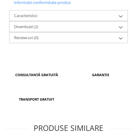
Informatii conformitate produs
UE, pe o linie automatizată de fabricație, acest model
beneficiază de livrare rapidă și garanția calității.
Caracteristici
Download (2)
Review-uri
(0)
CONSULTANȚĂ GRATUITĂ
GARANȚIE
TRANSPORT GRATUIT
PRODUSE SIMILARE