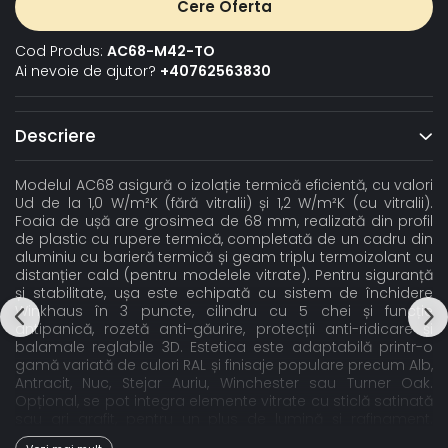
Cere Oferta
Cod Produs:
AC68-M42-TO
Ai nevoie de ajutor?
+40762563830
Descriere
Modelul AC68 asigură o izolație termică eficientă, cu valori
Ud de la 1,0 W/m²K (fără vitralii) și 1,2 W/m²K (cu vitralii).
Foaia de ușă are grosimea de 68 mm, realizată din profil
de plastic cu rupere termică, completată de un cadru din
aluminiu cu barieră termică și geam triplu termoizolant cu
distanțier cald (pentru modelele vitrate). Pentru siguranță
și stabilitate, ușa este echipată cu sistem de închidere
Winkhaus în 3 puncte, cilindru cu 5 chei și funcție
antipanică, rozetă anti-găurire, protecții anti-ridicare și
balamale reglabile 3D. Estetica este adaptabilă printr-o
gamă variată de culori RAL și finisaje populare precum Alb,
Antracit, Nuc, Stejar Auriu, Winchester sau Turner Oak.
Opțional, se pot integra elemente vitrate cu sticlă satinată
sau gri grafit, pentru un plus de lumină și rafinament.
Confortul zilnic este susținut de pragul din aluminiu cu