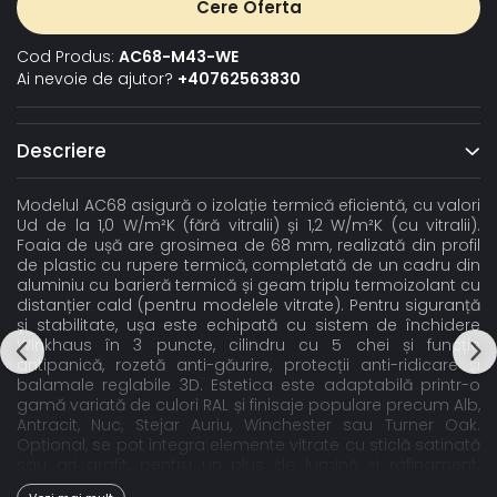
Cere Oferta
Cod Produs:
AC68-M43-WE
Ai nevoie de ajutor?
+40762563830
Descriere
Modelul AC68 asigură o izolație termică eficientă, cu valori
Ud de la 1,0 W/m²K (fără vitralii) și 1,2 W/m²K (cu vitralii).
Foaia de ușă are grosimea de 68 mm, realizată din profil
de plastic cu rupere termică, completată de un cadru din
aluminiu cu barieră termică și geam triplu termoizolant cu
distanțier cald (pentru modelele vitrate). Pentru siguranță
și stabilitate, ușa este echipată cu sistem de închidere
Winkhaus în 3 puncte, cilindru cu 5 chei și funcție
antipanică, rozetă anti-găurire, protecții anti-ridicare și
balamale reglabile 3D. Estetica este adaptabilă printr-o
gamă variată de culori RAL și finisaje populare precum Alb,
Antracit, Nuc, Stejar Auriu, Winchester sau Turner Oak.
Opțional, se pot integra elemente vitrate cu sticlă satinată
sau gri grafit, pentru un plus de lumină și rafinament.
Confortul zilnic este susținut de pragul din aluminiu cu