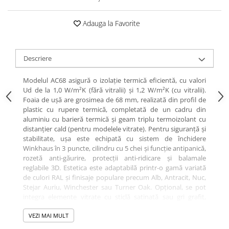
Adauga la Favorite
Descriere
Modelul AC68 asigură o izolație termică eficientă, cu valori
Ud de la 1,0 W/m²K (fără vitralii) și 1,2 W/m²K (cu vitralii).
Foaia de ușă are grosimea de 68 mm, realizată din profil de
plastic cu rupere termică, completată de un cadru din
aluminiu cu barieră termică și geam triplu termoizolant cu
distanțier cald (pentru modelele vitrate). Pentru siguranță și
stabilitate, ușa este echipată cu sistem de închidere
Winkhaus în 3 puncte, cilindru cu 5 chei și funcție antipanică,
rozetă anti-găurire, protecții anti-ridicare și balamale
reglabile 3D. Estetica este adaptabilă printr-o gamă variată
de culori RAL și finisaje populare precum Alb, Antracit, Nuc,
Stejar Auriu, Winchester sau Turner Oak. Opțional, se pot
integra elemente vitrate cu sticlă satinată sau gri grafit,
pentru un plus de lumină și rafinament. Confortul zilnic este
susținut de pragul din aluminiu cu barieră termică și
VEZI MAI MULT
opțiunea pentru încuietoare electrică zi/noapte. Produs în