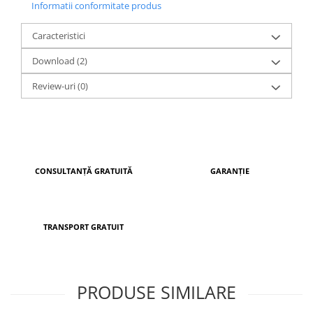
Informatii conformitate produs
UE, pe o linie automatizată de fabricație, acest model
beneficiază de livrare rapidă și garanția calității.
Caracteristici
Download (2)
Review-uri
(0)
CONSULTANȚĂ GRATUITĂ
GARANȚIE
TRANSPORT GRATUIT
PRODUSE SIMILARE