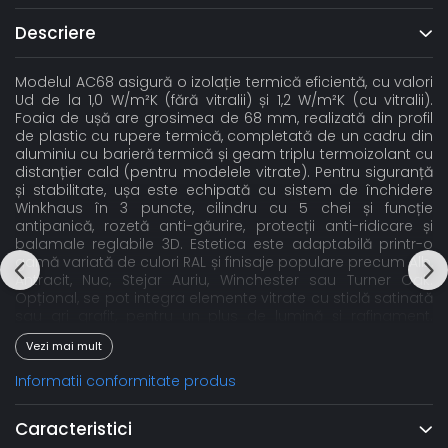
Descriere
Modelul AC68 asigură o izolație termică eficientă, cu valori
Ud de la 1,0 W/m²K (fără vitralii) și 1,2 W/m²K (cu vitralii).
Foaia de ușă are grosimea de 68 mm, realizată din profil
de plastic cu rupere termică, completată de un cadru din
aluminiu cu barieră termică și geam triplu termoizolant cu
distanțier cald (pentru modelele vitrate). Pentru siguranță
și stabilitate, ușa este echipată cu sistem de închidere
Winkhaus în 3 puncte, cilindru cu 5 chei și funcție
antipanică, rozetă anti-găurire, protecții anti-ridicare și
balamale reglabile 3D. Estetica este adaptabilă printr-o
gamă variată de culori RAL și finisaje populare precum Alb,
Antracit, Nuc, Stejar Auriu, Winchester sau Turner Oak.
Opțional, se pot integra elemente vitrate cu sticlă satinată
sau gri grafit, pentru un plus de lumină și rafinament.
Confortul zilnic este susținut de pragul din aluminiu cu
Vezi mai mult
barieră termică și opțiunea pentru încuietoare electrică
zi/noapte. Produs în UE, pe o linie automatizată de
Informatii conformitate produs
fabricație, acest model beneficiază de livrare rapidă și
garanția calității.
Caracteristici