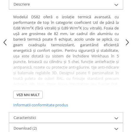
Descriere
Modelul DS82 oferă o izolație termică avansată, cu
performanțe de top în categorie: coeficient Ud de până la
0,68 W/m²K (fără vitralii) și 0,89 W/m²K (cu vitralii). Foaia de
ușă are grosimea de 82 mm, iar cadrul din aluminiu cu
barieră termică poate fi echipat, acolo unde se aplică, cu
geam cvadruplu termoizolant, garantând eficiență
energetică și confort optim. Pentru siguranță și stabilitate,
ușa este dotată cu sistem de închidere Winkhaus în 5
puncte, broască cu cilindru și 5 chei, funcție antiefracție și
antipanică, rozete cu protecție anti-găurire, tije anti-ridicare
și balamale reglabile 3D. Designul poate fi personalizat în
toată paleta de culori RAL, cu finisaje standard precum
Antracit, Alb, Nuc, Stejar Auriu, Winchester sau Turner Oak.
Opțional, se poate adăuga sticlă satinată sau gri grafit,
oferind un plus de rafinament. Pragul din aluminiu cu
VEZI MAI MULT
barieră termică contribuie la confortul zilnic, iar opțional se
Informatii conformitate produs
poate integra o încuietoare electrică cu funcție zi/noapte.
Ușa este compatibilă cu mânere premium, pentru interior și
exterior. Produsă în UE pe o linie automatizată de fabricație,
Caracteristici
această ușă beneficiază de termene scurte de livrare și
Download (2)
garanția calității oferite de Turenwerke.