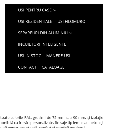
USI PENTRU CASE
USI REZIDENTIALE
USI FILOMURO
SEPAREURI DIN ALUMINIU
INCUIETORI INTELIGENTE
USI IN STOC
MANERE USI
CONTACT
CATALOAGE
 toate culorile RAL, grosimi de 75 mm sau 90 mm, și izolație
nibilă cu frezări personalizate, finisaje tip lemn sau beton și
ruită pentru rezistență, confort și estetică modernă.