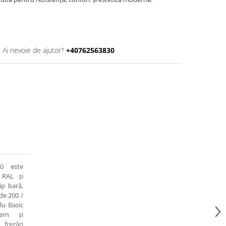
Ai nevoie de ajutor?
+40762563830
0 este
 RAL și
ip bară,
de 200 /
lu Basic
ern și
frezări