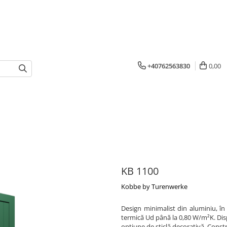
+40762563830
0,00
KB 1100
Kobbe by Turenwerke
Design minimalist din aluminiu, în
termică Ud până la 0,80 W/m²K. Dispo
opțiune de sticlă decorativă. Const