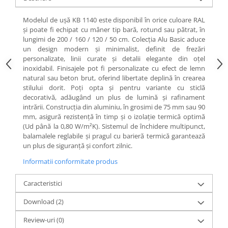
Modelul de ușă KB 1140 este disponibil în orice culoare RAL
și poate fi echipat cu mâner tip bară, rotund sau pătrat, în
lungimi de 200 / 160 / 120 / 50 cm. Colecția Alu Basic aduce
un design modern și minimalist, definit de frezări
personalizate, linii curate și detalii elegante din oțel
inoxidabil. Finisajele pot fi personalizate cu efect de lemn
natural sau beton brut, oferind libertate deplină în crearea
stilului dorit. Poți opta și pentru variante cu sticlă
decorativă, adăugând un plus de lumină și rafinament
intrării. Construcția din aluminiu, în grosimi de 75 mm sau 90
mm, asigură rezistență în timp și o izolație termică optimă
(Ud până la 0,80 W/m²K). Sistemul de închidere multipunct,
balamalele reglabile și pragul cu barieră termică garantează
un plus de siguranță și confort zilnic.
Informatii conformitate produs
Caracteristici
Download (2)
Review-uri
(0)