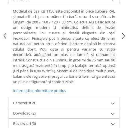
Modelul de ușă KB 1150 este disponibil în orice culoare RAL
și poate fi echipat cu mâner tip bară, rotund sau pătrat, în
lungimi de 200 / 160 / 120 / 50 cm. Colecția Alu Basic aduce
un design modern și minimalist, definit de frezări
personalizate, linii curate și detalii elegante din oțel
inoxidabil. Finisajele pot fi personalizate cu efect de lemn
natural sau beton brut, oferind libertate deplină în crearea
stilului dorit. Poți opta și pentru variante cu sticlă
decorativă, adăugând un plus de lumină și rafinament
intrării. Construcția din aluminiu, în grosimi de 75 mm sau 90
mm, asigură rezistență în timp și o izolație termică optimă
(Ud până la 0,80 W/m²K). Sistemul de închidere multipunct,
balamalele reglabile și pragul cu barieră termică garantează
un plus de siguranță și confort zilnic.
Informatii conformitate produs
Caracteristici
Download (2)
Review-uri
(0)