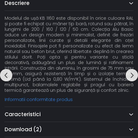
Descriere
Modelul de ușă KB 1160 este disponibil în orice culoare RAL
și poate fi echipat cu mâner tip bară, rotund sau pătrat, în
lungimi de 200 / 160 / 120 / 50 cm. Colecția Alu Basic
aduce un design modern și minimalist, definit de frezări
personalizate, linii curate și detalii elegante din oțel
inoxidabil. Finisajele pot fi personalizate cu efect de lemn
natural sau beton brut, oferind libertate deplină în crearea
stilului dorit. Poți opta și pentru variante cu sticlă
decorativă, adăugând un plus de lumină și rafinament
intrării. Construcția din aluminiu, în grosimi de 75 mm sau
90 mm, asigură rezistență în timp și o izolație termică
optimă (Ud până la 0,80 W/m²K). Sistemul de închidere
multipunct, balamalele reglabile și pragul cu barieră
termică garantează un plus de siguranță și confort zilnic.
Informatii conformitate produs
Caracteristici
Download (2)