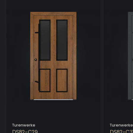
Turenwerke
Turenwerke
DS82-C29
DS82-C3