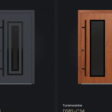
Turenwerke
1
DS82-C34