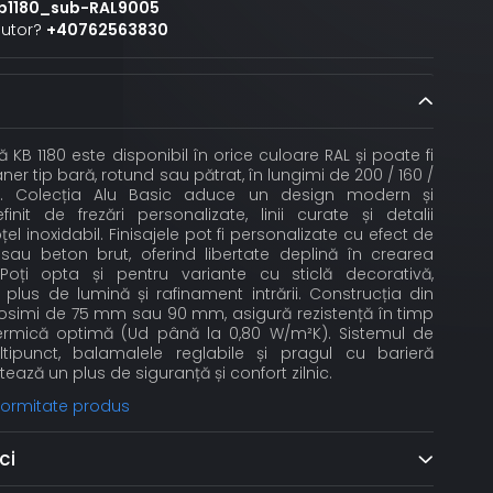
b1180_sub-RAL9005
jutor?
+40762563830
 KB 1180 este disponibil în orice culoare RAL și poate fi
er tip bară, rotund sau pătrat, în lungimi de 200 / 160 /
. Colecția Alu Basic aduce un design modern și
finit de frezări personalizate, linii curate și detalii
el inoxidabil. Finisajele pot fi personalizate cu efect de
sau beton brut, oferind libertate deplină în crearea
t. Poți opta și pentru variante cu sticlă decorativă,
lus de lumină și rafinament intrării. Construcția din
grosimi de 75 mm sau 90 mm, asigură rezistență în timp
 termică optimă (Ud până la 0,80 W/m²K). Sistemul de
tipunct, balamalele reglabile și pragul cu barieră
ează un plus de siguranță și confort zilnic.
nformitate produs
ci