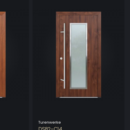
Turenwerke
DS82-C14