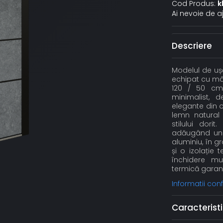
Cod Produs:
k
Ai nevoie de a
Descriere
Modelul de ușă
echipat cu mân
120 / 50 cm
minimalist, de
elegante din oț
lemn natural 
stilului dori
adăugând un p
aluminiu, în 
și o izolație
închidere mul
termică garant
Informatii co
Caracteristi