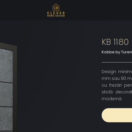
KB 1180
Kobbe by Ture
Design minimal
mm sau 90 mm, 
cu frezări pe
sticlă decorat
modernă.