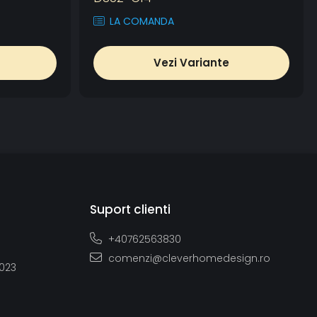
LA COMANDA
Vezi Variante
Suport clienti
+40762563830
comenzi@cleverhomedesign.ro
2023