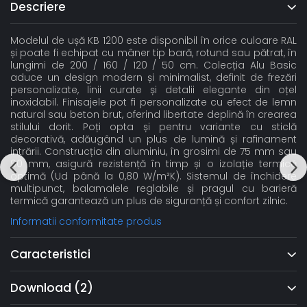
Descriere
Modelul de ușă KB 1200 este disponibil în orice culoare RAL
și poate fi echipat cu mâner tip bară, rotund sau pătrat, în
lungimi de 200 / 160 / 120 / 50 cm. Colecția Alu Basic
aduce un design modern și minimalist, definit de frezări
personalizate, linii curate și detalii elegante din oțel
inoxidabil. Finisajele pot fi personalizate cu efect de lemn
natural sau beton brut, oferind libertate deplină în crearea
stilului dorit. Poți opta și pentru variante cu sticlă
decorativă, adăugând un plus de lumină și rafinament
intrării. Construcția din aluminiu, în grosimi de 75 mm sau
90 mm, asigură rezistență în timp și o izolație termică
optimă (Ud până la 0,80 W/m²K). Sistemul de închidere
multipunct, balamalele reglabile și pragul cu barieră
termică garantează un plus de siguranță și confort zilnic.
Informatii conformitate produs
Caracteristici
Download (2)