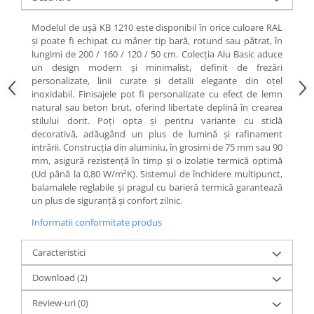
Modelul de ușă KB 1210 este disponibil în orice culoare RAL
și poate fi echipat cu mâner tip bară, rotund sau pătrat, în
lungimi de 200 / 160 / 120 / 50 cm. Colecția Alu Basic aduce
un design modern și minimalist, definit de frezări
personalizate, linii curate și detalii elegante din oțel
inoxidabil. Finisajele pot fi personalizate cu efect de lemn
natural sau beton brut, oferind libertate deplină în crearea
stilului dorit. Poți opta și pentru variante cu sticlă
decorativă, adăugând un plus de lumină și rafinament
intrării. Construcția din aluminiu, în grosimi de 75 mm sau 90
mm, asigură rezistență în timp și o izolație termică optimă
(Ud până la 0,80 W/m²K). Sistemul de închidere multipunct,
balamalele reglabile și pragul cu barieră termică garantează
un plus de siguranță și confort zilnic.
Informatii conformitate produs
Caracteristici
Download (2)
Review-uri
(0)