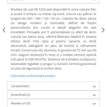
Modelul de ușă KB 1220 este disponibil în orice culoare RAL
și poate fi echipat cu mâner tip bară, rotund sau pătrat, în
lungimi de 200 / 160 / 120 / 50 cm. Colecția Alu Basic aduce
un design modern și minimalist, definit de frezări
personalizate, linii curate și detalii elegante din oțel
inoxidabil. Finisajele pot fi personalizate cu efect de lemn
natural sau beton brut, oferind libertate deplină în crearea
stilului dorit. Poți opta și pentru variante cu sticlă
decorativă, adăugând un plus de lumină și rafinament
intrării. Construcția din aluminiu, în grosimi de 75 mm sau 90
mm, asigură rezistență în timp și o izolație termică optimă
(Ud până la 0,80 W/m²K). Sistemul de închidere multipunct,
balamalele reglabile și pragul cu barieră termică garantează
un plus de siguranță și confort zilnic.
Informatii conformitate produs
Caracteristici
Download (2)
Review-uri
(0)