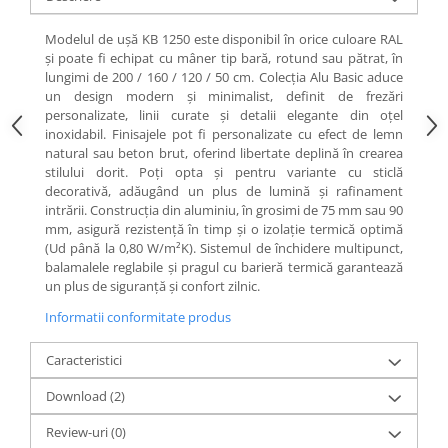
Modelul de ușă KB 1250 este disponibil în orice culoare RAL
și poate fi echipat cu mâner tip bară, rotund sau pătrat, în
lungimi de 200 / 160 / 120 / 50 cm. Colecția Alu Basic aduce
un design modern și minimalist, definit de frezări
personalizate, linii curate și detalii elegante din oțel
inoxidabil. Finisajele pot fi personalizate cu efect de lemn
natural sau beton brut, oferind libertate deplină în crearea
stilului dorit. Poți opta și pentru variante cu sticlă
decorativă, adăugând un plus de lumină și rafinament
intrării. Construcția din aluminiu, în grosimi de 75 mm sau 90
mm, asigură rezistență în timp și o izolație termică optimă
(Ud până la 0,80 W/m²K). Sistemul de închidere multipunct,
balamalele reglabile și pragul cu barieră termică garantează
un plus de siguranță și confort zilnic.
Informatii conformitate produs
Caracteristici
Download (2)
Review-uri
(0)