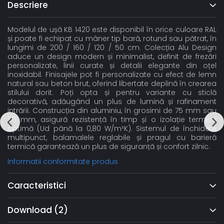
Descriere
Modelul de ușă KB 1420 este disponibil în orice culoare RAL
și poate fi echipat cu mâner tip bară, rotund sau pătrat, în
lungimi de 200 / 160 / 120 / 50 cm. Colecția Alu Design
aduce un design modern și minimalist, definit de frezări
personalizate, linii curate și detalii elegante din oțel
inoxidabil. Finisajele pot fi personalizate cu efect de lemn
natural sau beton brut, oferind libertate deplină în crearea
stilului dorit. Poți opta și pentru variante cu sticlă
decorativă, adăugând un plus de lumină și rafinament
intrării. Construcția din aluminiu, în grosimi de 75 mm sau
90 mm, asigură rezistență în timp și o izolație termică
optimă (Ud până la 0,80 W/m²K). Sistemul de închidere
multipunct, balamalele reglabile și pragul cu barieră
termică garantează un plus de siguranță și confort zilnic.
Informatii conformitate produs
Caracteristici
Download (2)