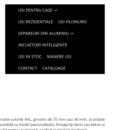
USI PENTRU CASE
USI REZIDENTIALE
USI FILOMURO
SEPAREURI DIN ALUMINIU
INCUIETORI INTELIGENTE
USI IN STOC
MANERE USI
CONTACT
CATALOAGE
 toate culorile RAL, grosimi de 75 mm sau 90 mm, și izolație
nibilă cu frezări personalizate, finisaje tip lemn sau beton și
ruită pentru rezistență, confort și estetică modernă.