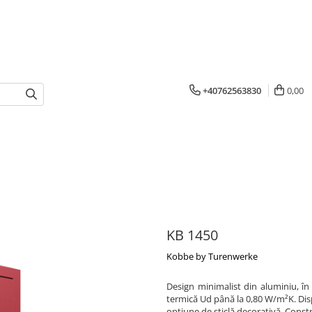
+40762563830
0,00
KB 1450
Kobbe by Turenwerke
Design minimalist din aluminiu, în
termică Ud până la 0,80 W/m²K. Dispo
opțiune de sticlă decorativă. Const