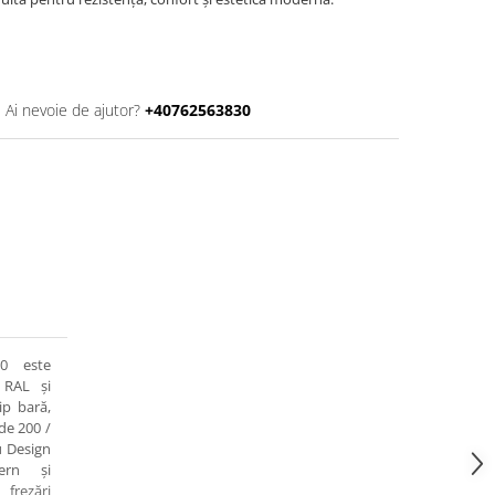
Ai nevoie de ajutor?
+40762563830
0 este
 RAL și
ip bară,
de 200 /
u Design
ern și
frezări