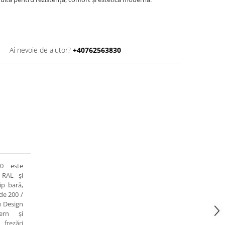
Ai nevoie de ajutor?
+40762563830
0 este
 RAL și
ip bară,
de 200 /
u Design
ern și
frezări