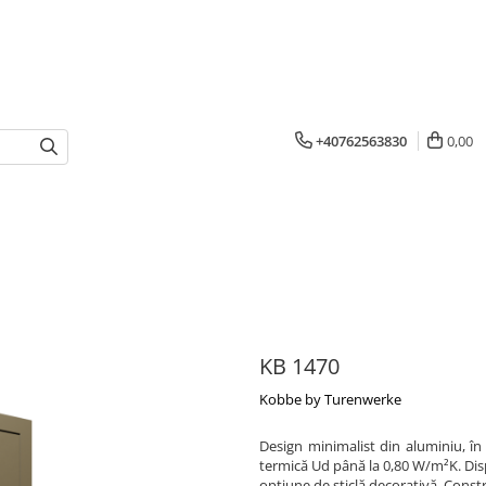
+40762563830
0,00
KB 1470
Kobbe by Turenwerke
Design minimalist din aluminiu, în
termică Ud până la 0,80 W/m²K. Dispo
opțiune de sticlă decorativă. Const