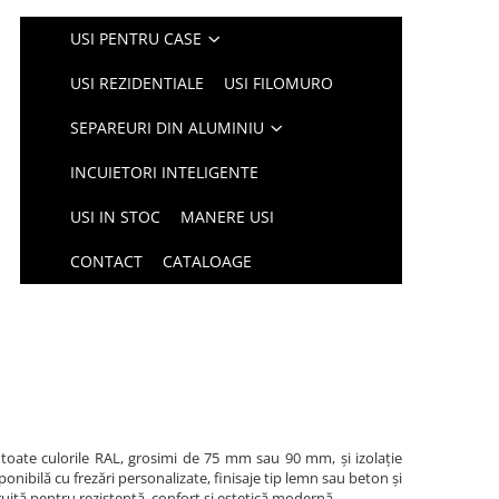
USI PENTRU CASE
USI REZIDENTIALE
USI FILOMURO
SEPAREURI DIN ALUMINIU
INCUIETORI INTELIGENTE
USI IN STOC
MANERE USI
CONTACT
CATALOAGE
 toate culorile RAL, grosimi de 75 mm sau 90 mm, și izolație
nibilă cu frezări personalizate, finisaje tip lemn sau beton și
ruită pentru rezistență, confort și estetică modernă.