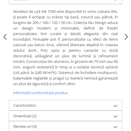
Modelul de ușă KB 1550 este disponibil în orice culoare RAL
și poate fi echipat cu mâner tip bară, rotund sau pătrat, în
lungimi de 200 / 160 / 120 / 50 cm. Colecția Alu Design aduce
un design modern și minimalist, definit de frezări
personalizate, linii curate și detalii elegante din oțel
inoxidabil. Finisajele pot fi personalizate cu efect de lemn
natural sau beton brut, oferind libertate deplină în crearea
stilului dorit. Poți opta și pentru variante cu sticlă
decorativă, adăugând un plus de lumină și rafinament
intrării. Construcția din aluminiu, în grosimi de 75 mm sau 90
mm, asigură rezistență în timp și o izolație termică optimă
(Ud până la 0,80 W/m²K). Sistemul de închidere multipunct,
balamalele reglabile și pragul cu barieră termică garantează
un plus de siguranță și confort zilnic.
Informatii conformitate produs
Caracteristici
Download (2)
Review-uri
(0)