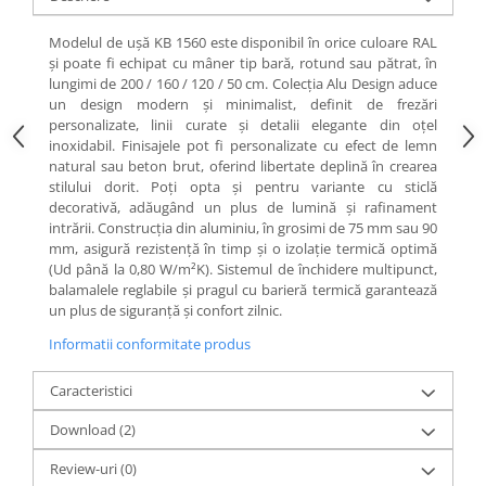
Modelul de ușă KB 1560 este disponibil în orice culoare RAL
și poate fi echipat cu mâner tip bară, rotund sau pătrat, în
lungimi de 200 / 160 / 120 / 50 cm. Colecția Alu Design aduce
un design modern și minimalist, definit de frezări
personalizate, linii curate și detalii elegante din oțel
inoxidabil. Finisajele pot fi personalizate cu efect de lemn
natural sau beton brut, oferind libertate deplină în crearea
stilului dorit. Poți opta și pentru variante cu sticlă
decorativă, adăugând un plus de lumină și rafinament
intrării. Construcția din aluminiu, în grosimi de 75 mm sau 90
mm, asigură rezistență în timp și o izolație termică optimă
(Ud până la 0,80 W/m²K). Sistemul de închidere multipunct,
balamalele reglabile și pragul cu barieră termică garantează
un plus de siguranță și confort zilnic.
Informatii conformitate produs
Caracteristici
Download (2)
Review-uri
(0)