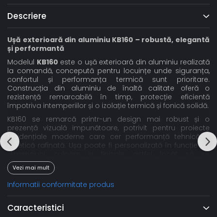
Descriere
Ușă exterioară din aluminiu KB160 – robustă, elegantă
și performantă
Modelul
KB160
este o ușă exterioară din aluminiu realizată
la comandă, concepută pentru locuințe unde siguranța,
confortul și performanța termică sunt prioritare.
Construcția din aluminiu de înaltă calitate oferă o
rezistență remarcabilă în timp, protecție eficientă
împotriva intemperiilor și o izolație termică și fonică solidă.
KB160 se remarcă printr-un design mai robust și o
prezență vizuală impunătoare, potrivit pentru proiecte
rezidențiale moderne care cer performanță tehnică și
estetică rafinată. Ușa poate fi personalizată în funcție de
dimensiuni, culoare și finisaje, astfel încât să se
potrivească perfect cu arhitectura casei tale.
Vezi mai mult
👉
Cere ofertă personalizată pentru ușa KB160
Informatii conformitate produs
📞
+40 726 583 830
Specificații tehnice:
Caracteristici