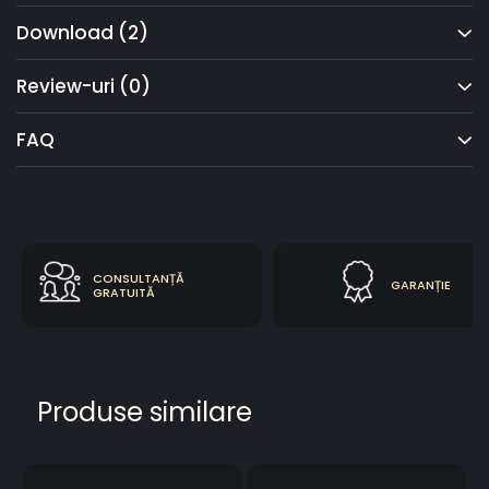
Material: Aluminiu
Download (2)
Destinație: Exterior
Izolație: Termică de la Ud 0,80 W/m²K & fonică
Grosime: 75 mm / 90 mm
Review-uri
(0)
Culori: RAL, la alegere
Opțiuni: mânere personalizate, încuietori inteligente,
FAQ
balamale ascunse, luminatoare laterale și
superioare
Realizare: La comandă
Transport: GRATUIT
CONSULTANȚĂ
GARANȚIE
GRATUITĂ
Produse similare