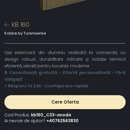
KB 160
Kobbe by Turenwerke
Ușă exterioară din aluminiu realizată la comandă, cu
design robust, durabilitate ridicată și izolație termică
eficientă, ideală pentru locuințe moderne.
🔒 Consultanță gratuită • Ofertă personalizată • Fără
obligații
⚡ Răspuns în 24h • Configurare rapidă
Cere Oferta
Cod Produs:
kb160_C33-anoda
Ai nevoie de ajutor?
+40762563830